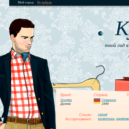
Мой город:
Не выбран
К
твой гид в
Бренд
Страна
П
Douglas
Германия
Дуглас
1949
Стили:
casual
Ассортимент:
косметика
,
парфюм