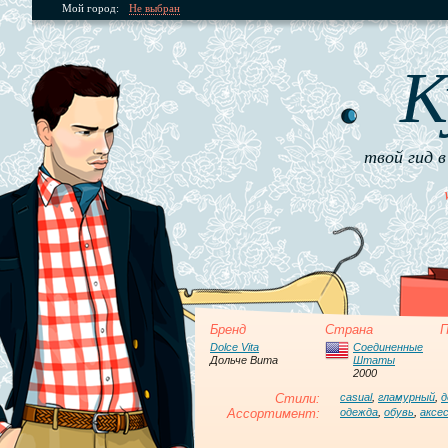
Мой город:
Не выбран
К
твой гид в
Бренд
Страна
П
Dolce Vita
Соединенные
Дольче Вита
Штаты
2000
Стили:
casual
,
гламурный
,
д
Ассортимент:
одежда
,
обувь
,
аксе