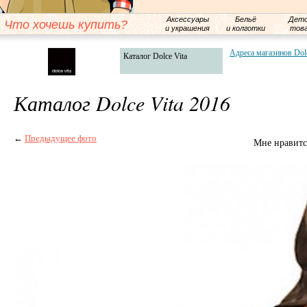
Аксессуары
Бельё
Детс
Что хочешь купить?
и украшения
и колготки
тов
Адреса магазинов Dolc
Каталог Dolce Vita
Каталог Dolce Vita 2016
←
Предыдущее фото
Мне нравитс