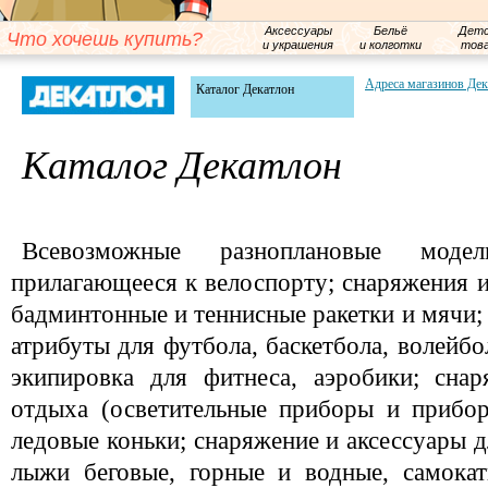
Аксессуары
Бельё
Детс
Что хочешь купить?
и украшения
и колготки
тов
Адреса магазинов Дек
Каталог Декатлон
Каталог Декатлон
Всевозможные разноплановые мод
прилагающееся к велоспорту; снаряжения и
бадминтонные и теннисные ракетки и мячи;
атрибуты для футбола, баскетбола, волейбол
экипировка для фитнеса, аэробики; снар
отдыха (осветительные приборы и прибор
ледовые коньки; снаряжение и аксессуары д
лыжи беговые, горные и водные, самокат