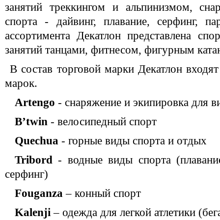
занятий треккингом и альпинизмом, сна
спорта - дайвинг, плавание, серфинг, п
ассортимента Декатлон представлена спо
занятий танцами, фитнесом, фигурным ката
В состав торговой марки Декатлон входят
марок.
Artengo
- снаряжение и экипировка для в
B’twin
- велосипедный спорт
Quechua
- горные виды спорта и отдых
Tribord
- водные виды спорта (плавание
серфинг)
Fouganza
– конный спорт
Kalenji
– одежда для легкой атлетики (бег