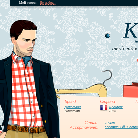
Мой город:
Не выбран
К
твой гид в
Бренд
Страна
П
Декатлон
Франция
Decathlon
1976
Стили:
спорт
Ассортимент:
спортивный инвент