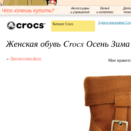
Аксессуары
Бельё
Детс
Что хочешь купить?
и украшения
и колготки
тов
Адреса магазинов Cro
Каталог Crocs
Женская обувь Crocs Осень Зима
←
Предыдущее фото
Мне нравитс