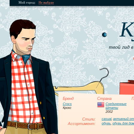
Мой город:
Не выбран
К
твой гид в
Бренд
Страна
П
Crocs
Соединенные
Крокс
Штаты
2002
Стили:
casual
,
активный о
Ассортимент:
обувь
,
обувь для до