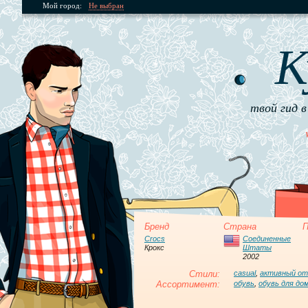
Мой город:
Не выбран
К
твой гид в
Бренд
Страна
П
Crocs
Соединенные
Крокс
Штаты
2002
Стили:
casual
,
активный о
Ассортимент:
обувь
,
обувь для до