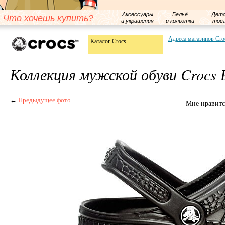
Аксессуары
Бельё
Детс
Что хочешь купить?
и украшения
и колготки
тов
Адреса магазинов Cro
Каталог Crocs
Коллекция мужской обуви Crocs 
←
Предыдущее фото
Мне нравитс