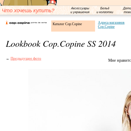
Аксессуары
Бельё
Детс
Что хочешь купить?
и украшения
и колготки
тов
Адреса магазинов
Каталог Cop.Copine
Cop.Copine
Lookbook Cop.Copine SS 2014
←
Предыдущее фото
Мне нравитс