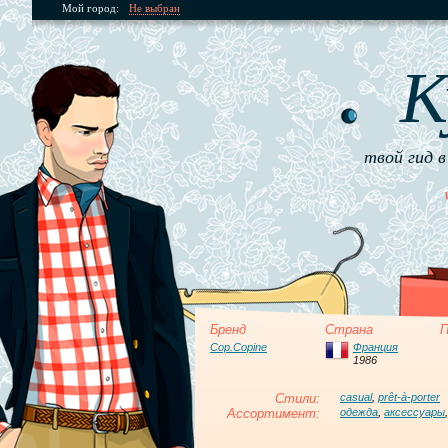
Мой город:
Не выбран
К
твой гид в
Бренд
Страна
П
Cop.Copine
Франция
1986
Стили:
casual
,
prêt-à-porter
Ассортимент:
одежда
,
аксессуары