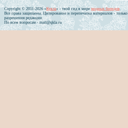
Copyright © 2011-2026 «
Кукла
» - твой гид в мире
модных брендов
.
Все права защищены. Цитирование и перепечатка материалов - только
разрешения редакции.
По всем вопросам - mail@qkla.ru