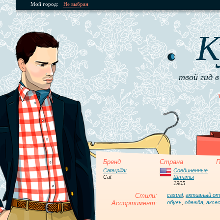
Мой город:
Не выбран
К
твой гид в
Бренд
Страна
П
Caterpillar
Соединенные
Cat
Штаты
1905
Стили:
casual
,
активный о
Ассортимент:
обувь
,
одежда
,
аксе