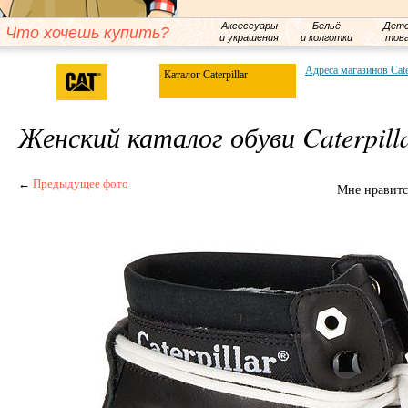
Аксессуары
Бельё
Детс
Что хочешь купить?
и украшения
и колготки
тов
Адреса магазинов Cater
Каталог Caterpillar
Женский каталог обуви Caterpill
←
Предыдущее фото
Мне нравитс