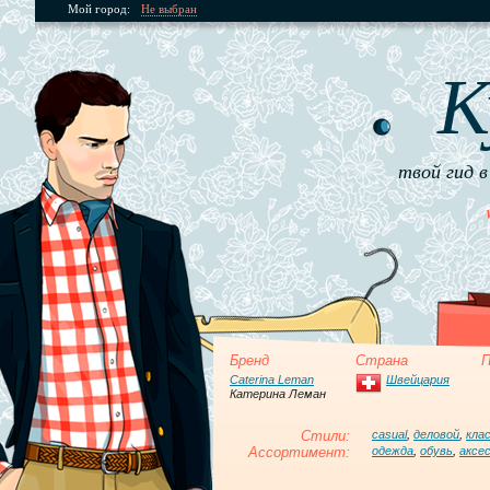
Мой город:
Не выбран
К
твой гид в
Бренд
Страна
П
Caterina Leman
Швейцария
Катерина Леман
Стили:
casual
,
деловой
,
кла
Ассортимент:
одежда
,
обувь
,
аксе