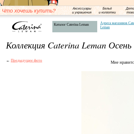
Аксессуары
Бельё
Детс
Что хочешь купить?
и украшения
и колготки
тов
Адреса магазинов Cate
Каталог Caterina Leman
Leman
Коллекция Caterina Leman Осень
←
Предыдущее фото
Мне нравитс