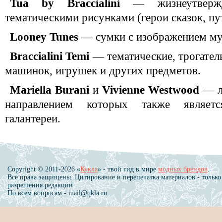
Tua by Braccialini
— жизнеутверж
тематическими рисунками (герои сказок, п
Looney Tunes
— сумки с изображением му
Braccialini Temi
— тематические, трогател
машинок, игрушек и других предметов.
Mariella Burani
и
Vivienne Westwood
— л
направлением которых также являетс
галантереи.
Copyright © 2011-2026 «
Кукла
» - твой гид в мире
модных брендов
.
Все права защищены. Цитирование и перепечатка материалов - только
разрешения редакции.
По всем вопросам - mail@qkla.ru