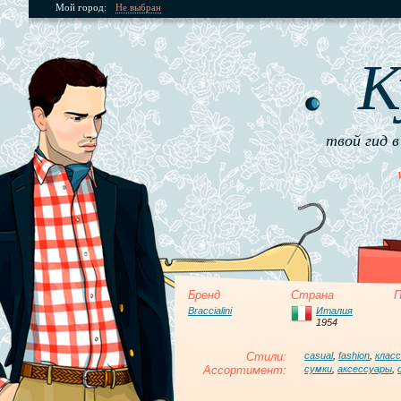
Мой город:
Не выбран
К
твой гид в
Бренд
Страна
П
Braccialini
Италия
1954
Стили:
casual
,
fashion
,
клас
Ассортимент:
сумки
,
аксессуары
,