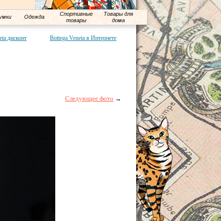
Спортивные
Товары для
умки
Одежда
товары
дома
eta дисконт
Bottega Veneta в Интернете
Следующее фото
→