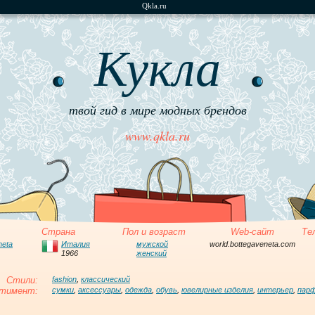
Qkla.ru
Кукла
твой гид в мире модных брендов
www.qkla.ru
Страна
Пол и возраст
Web-сайт
Те
neta
Италия
мужской
world.bottegaveneta.com
1966
женский
Стили:
fashion
,
классический
тимент:
сумки
,
аксессуары
,
одежда
,
обувь
,
ювелирные изделия
,
интерьер
,
пар