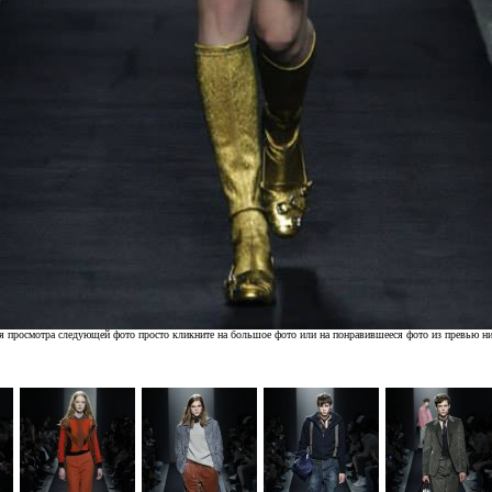
я просмотра следующей фото просто кликните на большое фото или на понравившееся фото из превью н