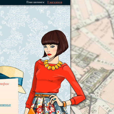
План шопинга:
0 магазинов
лефон
фюмерия