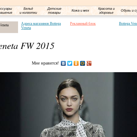
ессуары
Бельё
Детские
Красота и
Кожа и мех
Обувь и с
рашения
и колготки
товары
здоровье
Адреса магазинов Bottega
Рекламный блок
Bottega Ven
Veneta
Veneta
Veneta FW 2015
Мне нравится!