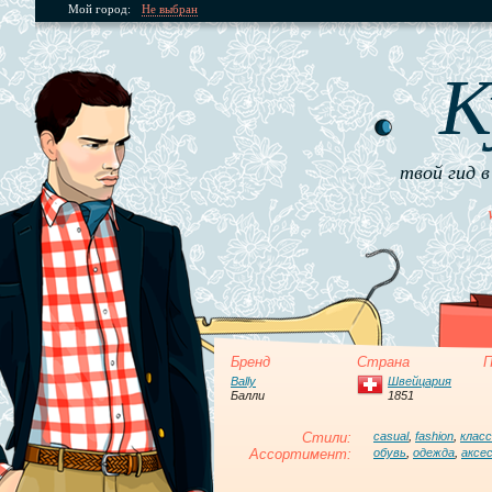
Мой город:
Не выбран
К
твой гид в
Бренд
Страна
П
Bally
Швейцария
Балли
1851
Стили:
casual
,
fashion
,
клас
Ассортимент:
обувь
,
одежда
,
аксе