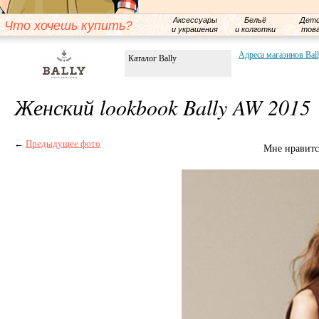
Аксессуары
Бельё
Детс
Что хочешь купить?
и украшения
и колготки
тов
Адреса магазинов Bal
Каталог Bally
Женский lookbook Bally AW 2015
←
Предыдущее фото
Мне нравитс