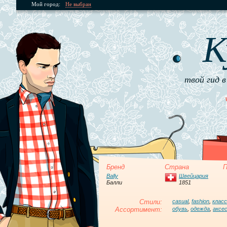
Мой город:
Не выбран
К
твой гид в
Бренд
Страна
П
Bally
Швейцария
Балли
1851
Стили:
casual
,
fashion
,
клас
Ассортимент:
обувь
,
одежда
,
аксе