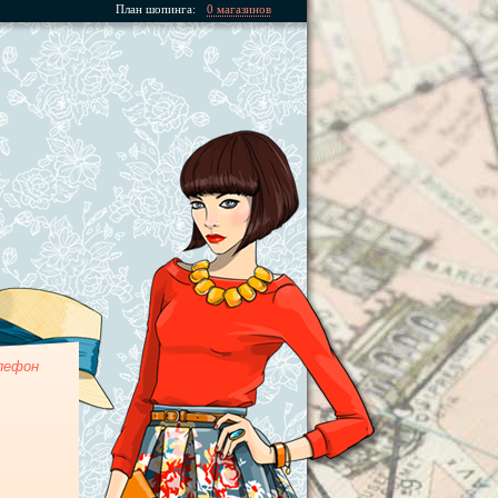
План шопинга:
0 магазинов
лефон