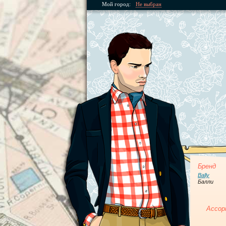
Мой город:
Не выбран
Бренд
Bally
Балли
Ассор