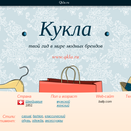
Qkla.ru
Кукла
твой гид в мире модных брендов
www.qkla.ru
Страна
Пол и возраст
Web-сайт
Те
Швейцария
мужской
bally.com
1851
женский
Стили:
casual
,
fashion
,
классический
тимент:
обувь
,
одежда
,
аксессуары