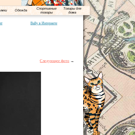
Спортивные
Товары для
умки
Одежда
товары
дома
нт
Bally в Интернете
Следующее фото
→