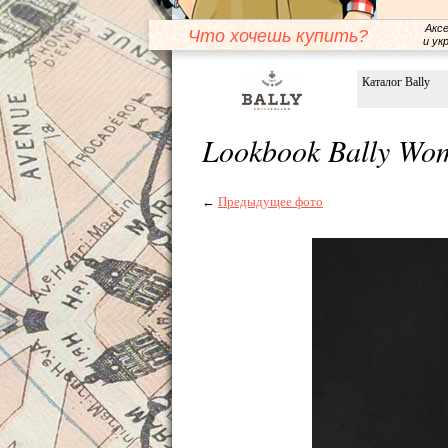
Акс
Что хочешь купить?
и ук
Каталог Bally
Lookbook Bally Wo
←
Предыдущее фото