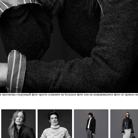
я просмотра следующей фото просто кликните на большое фото или на понравившееся фото из превью н