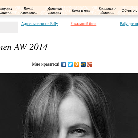
ессуары
Бельё
Детские
Красота и
Кожа и мех
Обувь и с
рашения
и колготки
товары
здоровье
Адреса магазинов Bally
Рекламный блок
Bally диско
men AW 2014
Мне нравится!