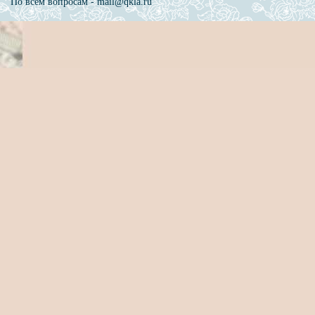
По всем вопросам - mail@qkla.ru