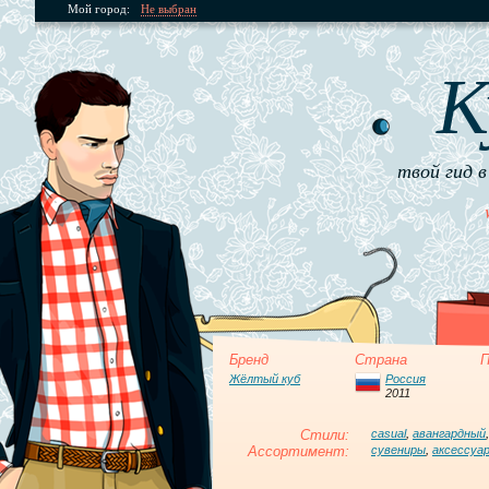
Мой город:
Не выбран
К
твой гид в
Бренд
Страна
П
Жёлтый куб
Россия
2011
Стили:
casual
,
авангардный
Ассортимент:
сувениры
,
аксессуа