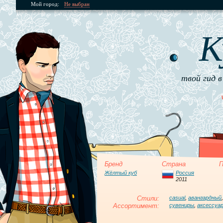
Мой город:
Не выбран
К
твой гид в
Бренд
Страна
П
Жёлтый куб
Россия
2011
Стили:
casual
,
авангардный
Ассортимент:
сувениры
,
аксессуа