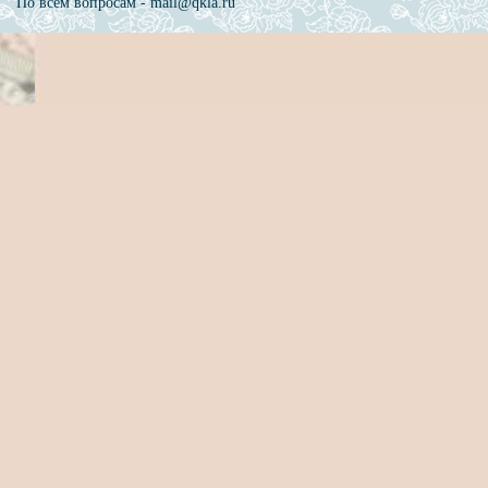
По всем вопросам - mail@qkla.ru