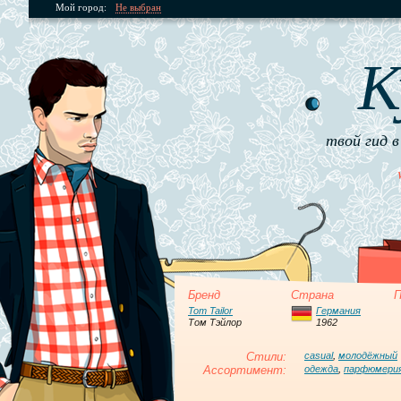
Мой город:
Не выбран
К
твой гид в
Бренд
Страна
П
Tom Tailor
Германия
Том Тэйлор
1962
Стили:
casual
,
молодёжный
Ассортимент:
одежда
,
парфюмери