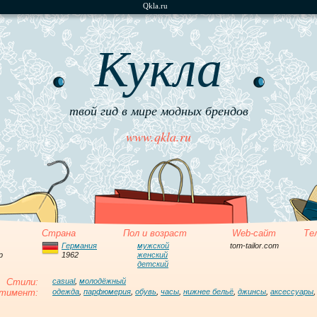
Qkla.ru
Кукла
твой гид в мире модных брендов
www.qkla.ru
Страна
Пол и возраст
Web-сайт
Те
Германия
мужской
tom-tailor.com
р
1962
женский
детский
Стили:
casual
,
молодёжный
тимент:
одежда
,
парфюмерия
,
обувь
,
часы
,
нижнее бельё
,
джинсы
,
аксессуары