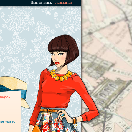
План шопинга:
0 магазинов
лефон
,
интерьер