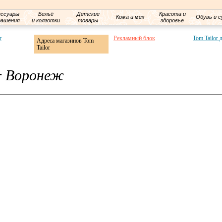
ессуары
Бельё
Детские
Красота и
Кожа и мех
Обувь и с
рашения
и колготки
товары
здоровье
r
Рекламный блок
Tom Tailor 
Адреса магазинов Tom
Tailor
r Воронеж