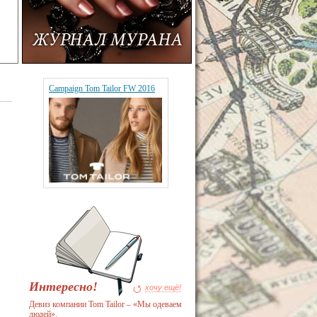
Campaign Tom Tailor FW 2016
Интересно!
хочу ещё!
Девиз компании Tom Tailor – «Мы одеваем
людей».