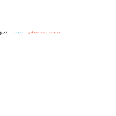
фис 6
на карте
добавить в план шопинга