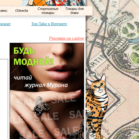
Спортивные
Товары для
умки
Одежда
товары
дома
дисконт
Tom Tailor в Интернете
Реклама на сайте