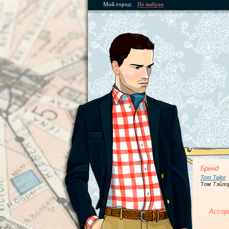
Мой город:
Не выбран
Бренд
Tom Tailor
Том Тэйло
Ассор