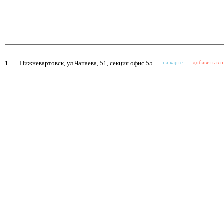
1.
Нижневартовск, ул Чапаева, 51, секция офис 55
на карте
добавить в 