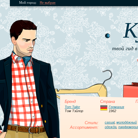
Мой город:
Не выбран
К
твой гид в
Бренд
Страна
П
Tom Tailor
Германия
Том Тэйлор
1962
Стили:
casual
,
молодёжный
Ассортимент:
одежда
,
парфюмери