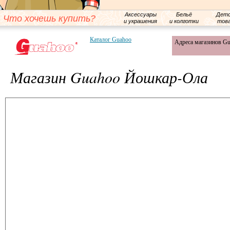
Аксессуары
Бельё
Детс
Что хочешь купить?
и украшения
и колготки
тов
Каталог Guahoo
Адреса магазинов G
Магазин Guahoo Йошкар-Ола