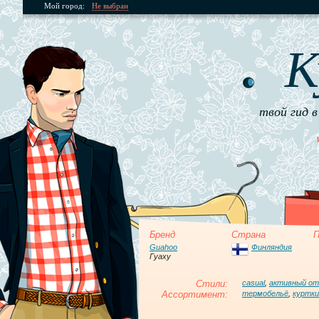
Мой город:
Не выбран
К
твой гид в
Бренд
Страна
П
Guahoo
Финляндия
Гуаху
Стили:
casual
,
активный о
Ассортимент:
термобельё
,
куртки