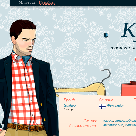
Мой город:
Не выбран
К
твой гид в
Бренд
Страна
П
Guahoo
Финляндия
Гуаху
Стили:
casual
,
активный о
Ассортимент:
термобельё
,
куртки