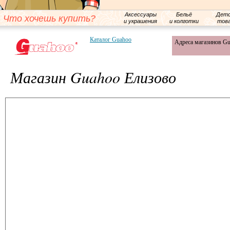
Аксессуары
Бельё
Детс
Что хочешь купить?
и украшения
и колготки
тов
Каталог Guahoo
Адреса магазинов G
Магазин Guahoo Елизово