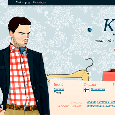
Мой город:
Не выбран
К
твой гид в
Бренд
Страна
П
Guahoo
Финляндия
Гуаху
Стили:
casual
,
активный о
Ассортимент:
термобельё
,
куртки