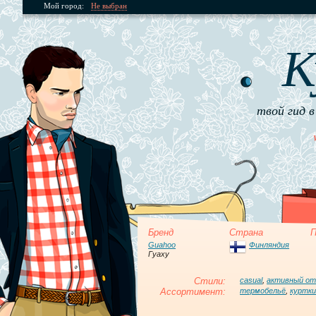
Мой город:
Не выбран
К
твой гид в
Бренд
Страна
П
Guahoo
Финляндия
Гуаху
Стили:
casual
,
активный о
Ассортимент:
термобельё
,
куртки