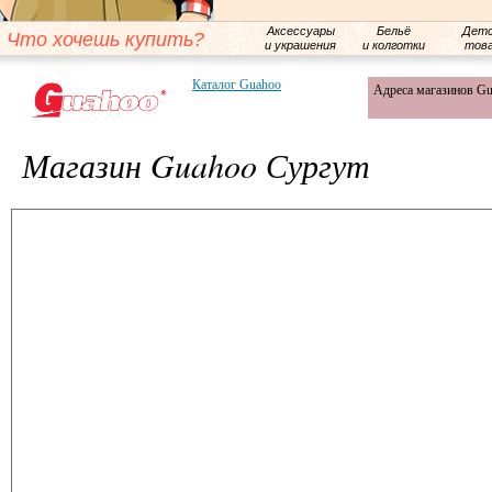
Аксессуары
Бельё
Детс
Что хочешь купить?
и украшения
и колготки
тов
Каталог Guahoo
Адреса магазинов G
Магазин Guahoo Сургут