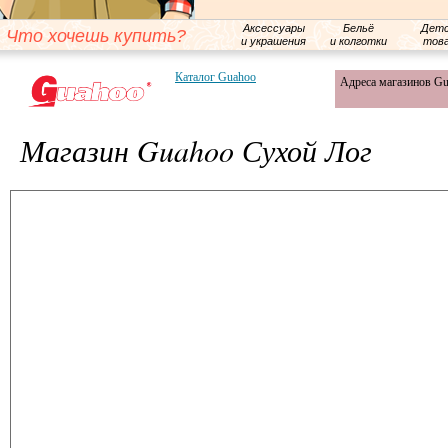
Аксессуары
Бельё
Детс
Что хочешь купить?
и украшения
и колготки
тов
Каталог Guahoo
Адреса магазинов G
Магазин Guahoo Сухой Лог