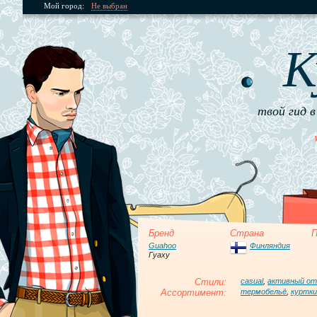
Мой город:
Не выбран
К
твой гид в
Бренд
Страна
П
Guahoo
Финляндия
Гуаху
Стили:
casual
,
активный о
Ассортимент:
термобельё
,
куртки