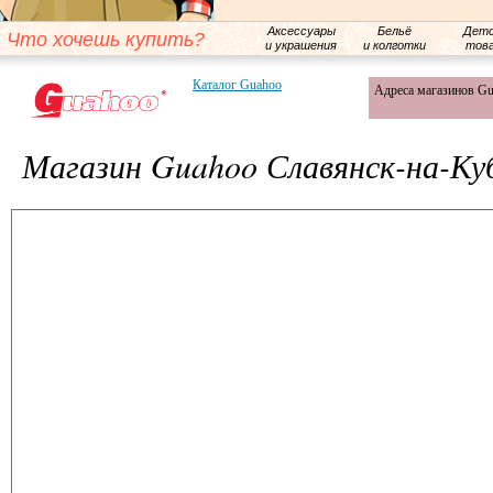
Аксессуары
Бельё
Детс
Что хочешь купить?
и украшения
и колготки
тов
Каталог Guahoo
Адреса магазинов G
Магазин Guahoo Славянск-на-Ку