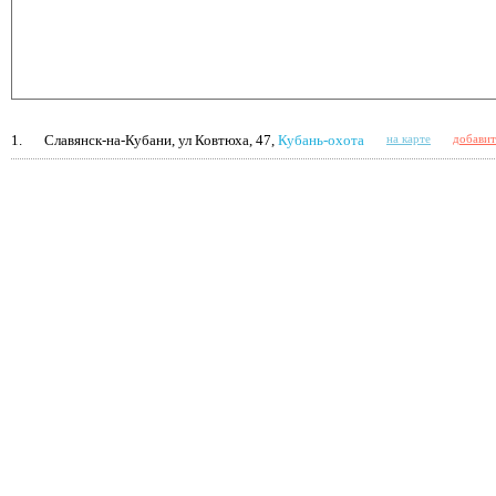
1.
Славянск-на-Кубани, ул Ковтюха, 47,
Кубань-охота
на карте
добавит