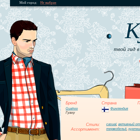
Мой город:
Не выбран
К
твой гид в
Бренд
Страна
П
Guahoo
Финляндия
Гуаху
Стили:
casual
,
активный о
Ассортимент:
термобельё
,
куртки