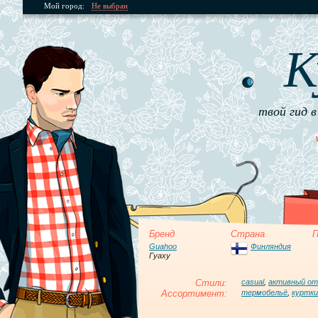
Мой город:
Не выбран
К
твой гид в
Бренд
Страна
П
Guahoo
Финляндия
Гуаху
Стили:
casual
,
активный о
Ассортимент:
термобельё
,
куртки