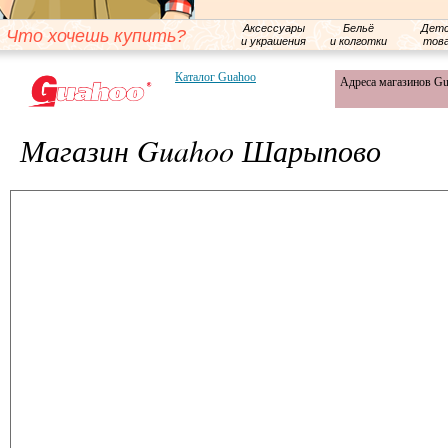
Аксессуары
Бельё
Детс
Что хочешь купить?
и украшения
и колготки
тов
Каталог Guahoo
Адреса магазинов G
Магазин Guahoo Шарыпово