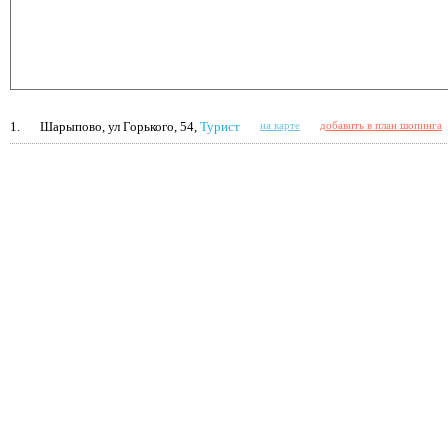
1.
Шарыпово, ул Горького, 54,
Турист
на карте
добавить в план шопинга