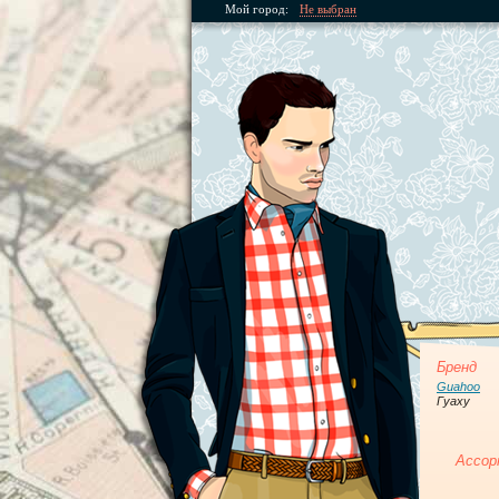
Мой город:
Не выбран
Бренд
Guahoo
Гуаху
Ассор