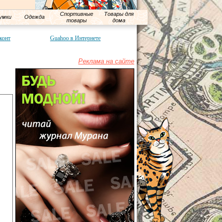
Спортивные
Товары для
умки
Одежда
товары
дома
конт
Guahoo в Интернете
Реклама на сайте