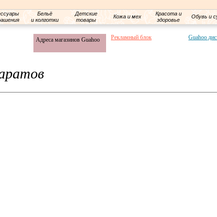
ессуары
Бельё
Детские
Красота и
Кожа и мех
Обувь и с
рашения
и колготки
товары
здоровье
Рекламный блок
Guahoo дис
Адреса магазинов Guahoo
аратов