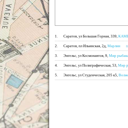
1.
Саратов, ул Большая Горная, 339,
КАМ
2.
Саратов, пл Ильинская, 2д,
Марлин
н
3.
Энгельс, ул Космонавтов, 9,
Мир рыбак
4.
Энгельс, ул Полиграфическая, 53,
Мир р
5.
Энгельс, ул Студенческая, 205 к5,
Волжс