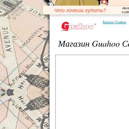
Акс
Что хочешь купить?
и ук
Каталог Guahoo
Магазин Guahoo С