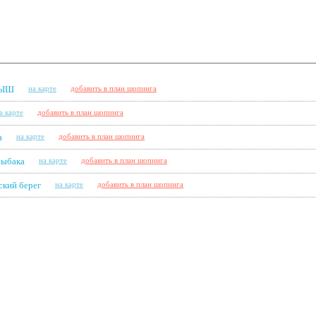
ЫШ
на карте
добавить в план шопинга
а карте
добавить в план шопинга
а
на карте
добавить в план шопинга
ыбака
на карте
добавить в план шопинга
кий берег
на карте
добавить в план шопинга