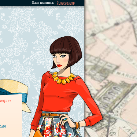
План шопинга:
0 магазинов
лефон
ски)