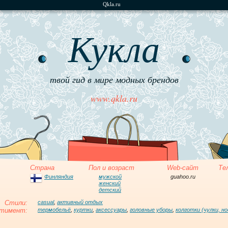
Qkla.ru
Кукла
твой гид в мире модных брендов
www.qkla.ru
Страна
Пол и возраст
Web-сайт
Те
Финляндия
мужской
guahoo.ru
женский
детский
Стили:
casual
,
активный отдых
тимент:
термобельё
,
куртки
,
аксессуары
,
головные уборы
,
колготки (чулки, но