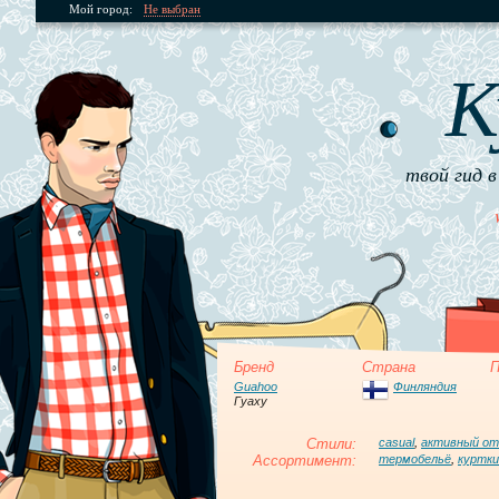
Мой город:
Не выбран
К
твой гид в
Бренд
Страна
П
Guahoo
Финляндия
Гуаху
Стили:
casual
,
активный о
Ассортимент:
термобельё
,
куртки