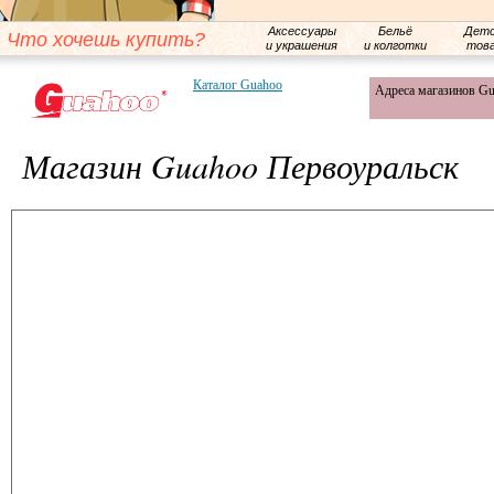
Аксессуары
Бельё
Детс
Что хочешь купить?
и украшения
и колготки
тов
Каталог Guahoo
Адреса магазинов G
Магазин Guahoo Первоуральск