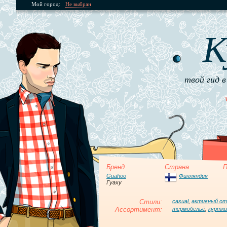
Мой город:
Не выбран
К
твой гид в
Бренд
Страна
П
Guahoo
Финляндия
Гуаху
Стили:
casual
,
активный о
Ассортимент:
термобельё
,
куртки