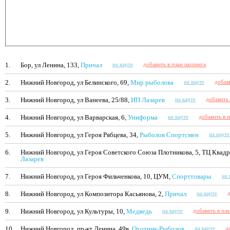
1.
Бор, ул Ленина, 133,
Причал
на карте
добавить в план шопинга
2.
Нижний Новгород, ул Белинского, 69,
Мир рыболова
на карте
добав
3.
Нижний Новгород, ул Ванеева, 25/88,
ИП Лазарев
на карте
добавить
4.
Нижний Новгород, ул Варварская, 6,
Униформа
на карте
добавить в 
5.
Нижний Новгород, ул Героя Рябцева, 34,
Рыболов Спортсмен
на карте
6.
Нижний Новгород, ул Героя Советского Союза Плотникова, 5, ТЦ Квадр
Лазарев
7.
Нижний Новгород, ул Героя Фильченкова, 10, ЦУМ,
Спорттовары
на 
8.
Нижний Новгород, ул Композитора Касьянова, 2,
Причал
на карте
9.
Нижний Новгород, ул Культуры, 10,
Медведь
на карте
добавить в пл
10.
Нижний Новгород, пр-кт Ленина, 49в,
Охотник-Рыболов
на карте
д