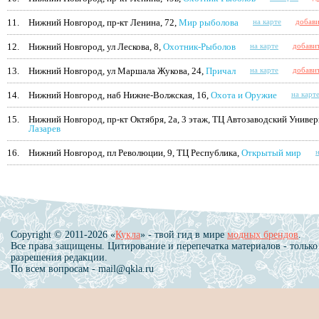
11.
Нижний Новгород, пр-кт Ленина, 72,
Мир рыболова
на карте
добави
12.
Нижний Новгород, ул Лескова, 8,
Охотник-Рыболов
на карте
добави
13.
Нижний Новгород, ул Маршала Жукова, 24,
Причал
на карте
добави
14.
Нижний Новгород, наб Нижне-Волжская, 16,
Охота и Оружие
на карт
15.
Нижний Новгород, пр-кт Октября, 2а, 3 этаж, ТЦ Автозаводский Универ
Лазарев
16.
Нижний Новгород, пл Революции, 9, ТЦ Республика,
Открытый мир
н
Copyright © 2011-2026 «
Кукла
» - твой гид в мире
модных брендов
.
Все права защищены. Цитирование и перепечатка материалов - только
разрешения редакции.
По всем вопросам - mail@qkla.ru