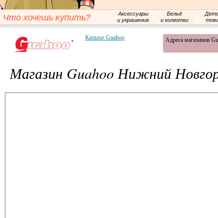
Аксессуары
Бельё
Детс
Что хочешь купить?
и украшения
и колготки
тов
Каталог Guahoo
Адреса магазинов G
Магазин Guahoo Нижний Новго