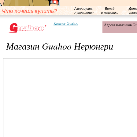
Аксессуары
Бельё
Детс
Что хочешь купить?
и украшения
и колготки
тов
Каталог Guahoo
Адреса магазинов G
Магазин Guahoo Нерюнгри