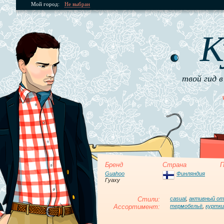
Мой город:
Не выбран
К
твой гид в
Бренд
Страна
П
Guahoo
Финляндия
Гуаху
Стили:
casual
,
активный о
Ассортимент:
термобельё
,
куртки