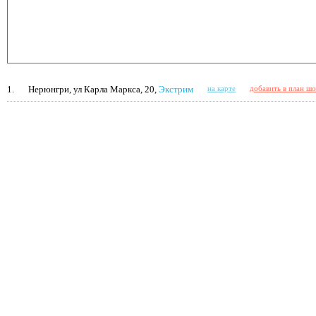
1.
Нерюнгри, ул Карла Маркса, 20,
Экстрим
на карте
добавить в план ш