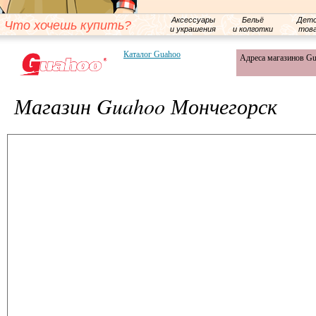
Аксессуары
Бельё
Детс
Что хочешь купить?
и украшения
и колготки
тов
Каталог Guahoo
Адреса магазинов G
Магазин Guahoo Мончегорск