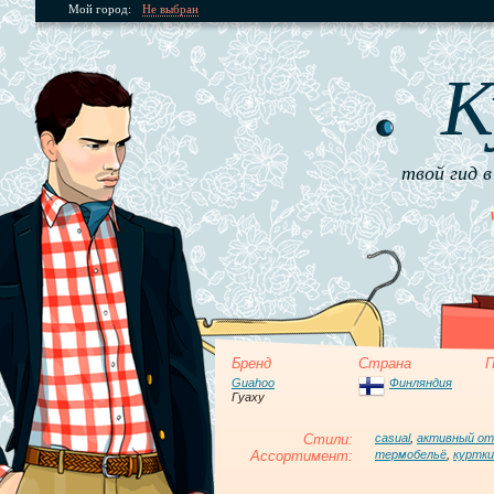
Мой город:
Не выбран
К
твой гид в
Бренд
Страна
П
Guahoo
Финляндия
Гуаху
Стили:
casual
,
активный о
Ассортимент:
термобельё
,
куртки