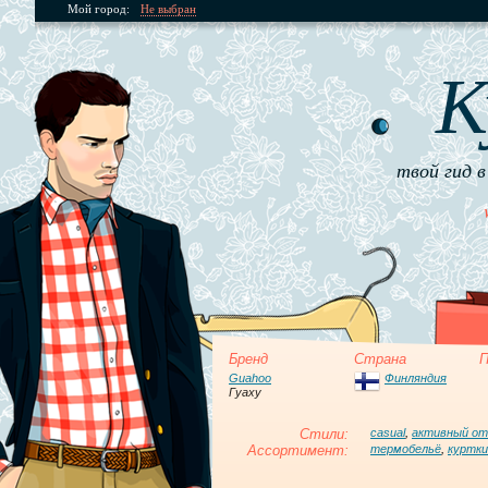
Мой город:
Не выбран
К
твой гид в
Бренд
Страна
П
Guahoo
Финляндия
Гуаху
Стили:
casual
,
активный о
Ассортимент:
термобельё
,
куртки