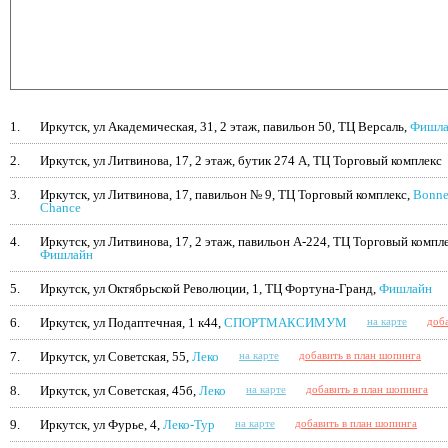
1.
Иркутск, ул Академическая, 31, 2 этаж, павильон 50, ТЦ Версаль,
Фишла
2.
Иркутск, ул Литвинова, 17, 2 этаж, бутик 274 А, ТЦ Торговый комплекс
3.
Иркутск, ул Литвинова, 17, павильон № 9, ТЦ Торговый комплекс,
Bonn
Chance
4.
Иркутск, ул Литвинова, 17, 2 этаж, павильон А-224, ТЦ Торговый компле
Фишлайн
5.
Иркутск, ул Октябрьской Революции, 1, ТЦ Фортуна-Гранд,
Фишлайн
6.
Иркутск, ул Подаптечная, 1 к44,
СПОРТМАКСИМУМ
на карте
доб
7.
Иркутск, ул Советская, 55,
Леко
на карте
добавить в план шопинга
8.
Иркутск, ул Советская, 45б,
Леко
на карте
добавить в план шопинга
9.
Иркутск, ул Фурье, 4,
Леко-Тур
на карте
добавить в план шопинга