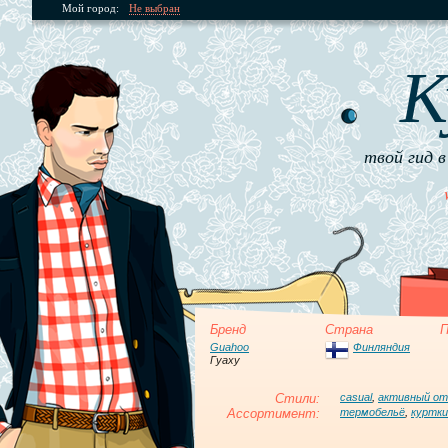
Мой город:
Не выбран
К
твой гид в
Бренд
Страна
П
Guahoo
Финляндия
Гуаху
Стили:
casual
,
активный о
Ассортимент:
термобельё
,
куртки