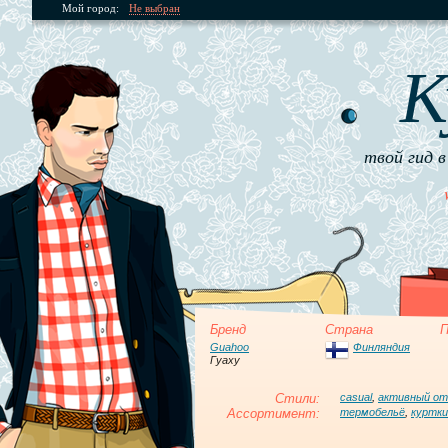
Мой город:
Не выбран
К
твой гид в
Бренд
Страна
П
Guahoo
Финляндия
Гуаху
Стили:
casual
,
активный о
Ассортимент:
термобельё
,
куртки