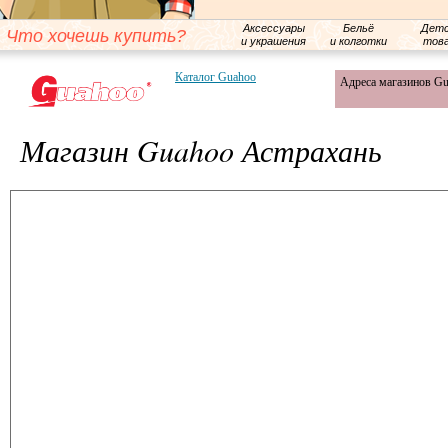
Аксессуары
Бельё
Детс
Что хочешь купить?
и украшения
и колготки
тов
Каталог Guahoo
Адреса магазинов G
Магазин Guahoo Астрахань