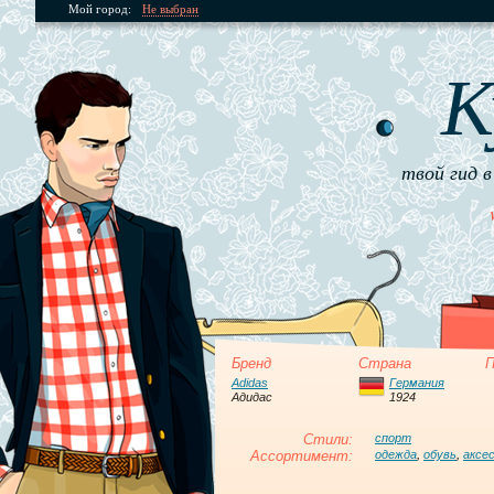
Мой город:
Не выбран
К
твой гид в
Бренд
Страна
П
Adidas
Германия
Адидас
1924
Стили:
спорт
Ассортимент:
одежда
,
обувь
,
аксе