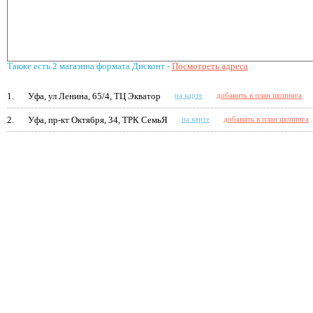
Также есть 2 магазина формата Дисконт -
Посмотреть адреса
1.
Уфа, ул Ленина, 65/4, ТЦ Экватор
на карте
добавить в план шопинга
2.
Уфа, пр-кт Октября, 34, ТРК СемьЯ
на карте
добавить в план шопинга