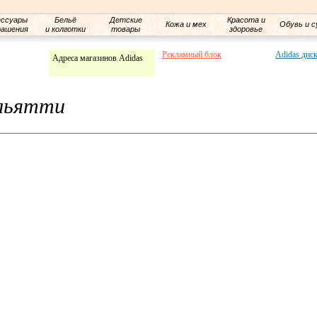
ессуары
Бельё
Детские
Красота и
Кожа и мех
Обувь и с
рашения
и колготки
товары
здоровье
Рекламный блок
Adidas дис
Адреса магазинов Adidas
ольятти