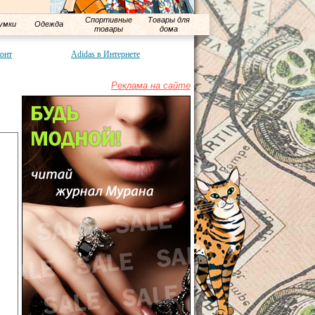
Спортивные
Товары для
умки
Одежда
товары
дома
конт
Adidas в Интернете
Реклама на сайте