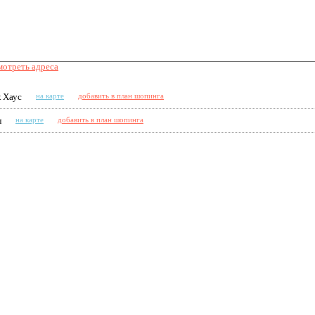
отреть адреса
к Хаус
на карте
добавить в план шопинга
л
на карте
добавить в план шопинга