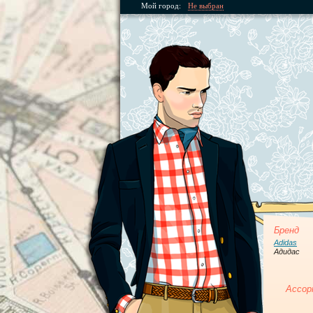
Мой город:
Не выбран
Бренд
Adidas
Адидас
Ассор