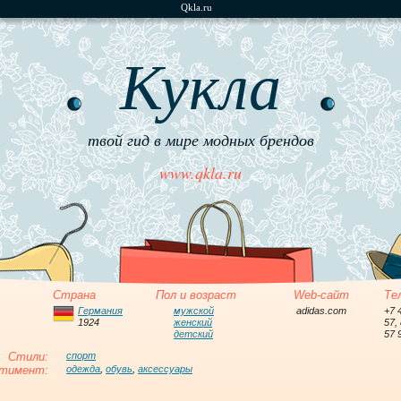
Qkla.ru
Кукла
твой гид в мире модных брендов
www.qkla.ru
Страна
Пол и возраст
Web-сайт
Те
Германия
мужской
adidas.com
+7 
1924
женский
57,
детский
57 
Стили:
спорт
тимент:
одежда
,
обувь
,
аксессуары