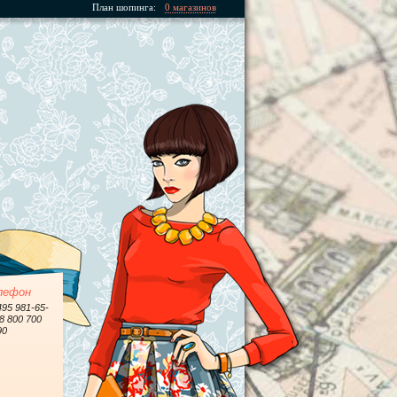
План шопинга:
0 магазинов
лефон
495 981-65-
 8 800 700
90