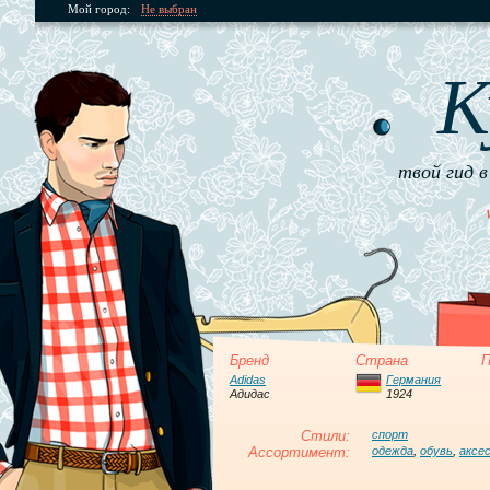
Мой город:
Не выбран
К
твой гид в
Бренд
Страна
П
Adidas
Германия
Адидас
1924
Стили:
спорт
Ассортимент:
одежда
,
обувь
,
аксе