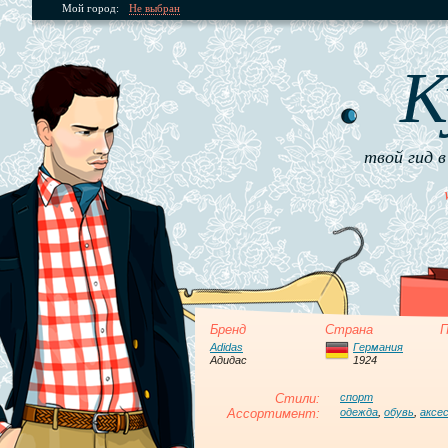
Мой город:
Не выбран
К
твой гид в
Бренд
Страна
П
Adidas
Германия
Адидас
1924
Стили:
спорт
Ассортимент:
одежда
,
обувь
,
аксе