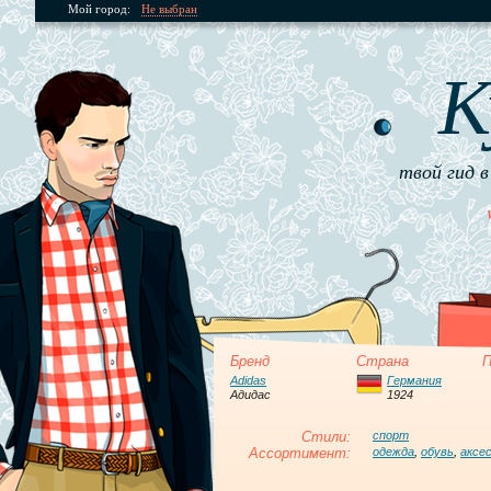
Мой город:
Не выбран
К
твой гид в
Бренд
Страна
П
Adidas
Германия
Адидас
1924
Стили:
спорт
Ассортимент:
одежда
,
обувь
,
аксе