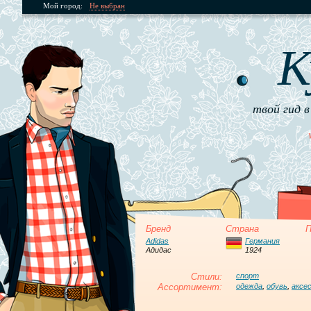
Мой город:
Не выбран
К
твой гид в
Бренд
Страна
П
Adidas
Германия
Адидас
1924
Стили:
спорт
Ассортимент:
одежда
,
обувь
,
аксе