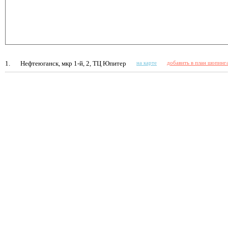
1.
Нефтеюганск, мкр 1-й, 2, ТЦ Юпитер
на карте
добавить в план шопинг