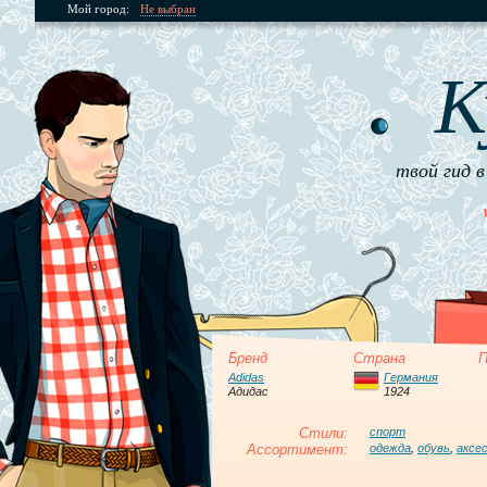
Мой город:
Не выбран
К
твой гид в
Бренд
Страна
П
Adidas
Германия
Адидас
1924
Стили:
спорт
Ассортимент:
одежда
,
обувь
,
аксе