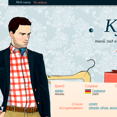
Мой город:
Не выбран
К
твой гид в
Бренд
Страна
П
Adidas
Германия
Адидас
1924
Стили:
спорт
Ассортимент:
одежда
,
обувь
,
аксе