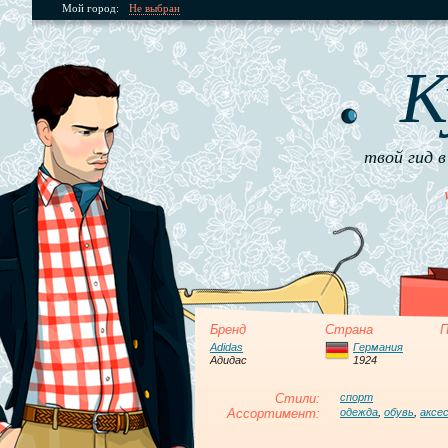
Мой город:
Не выбран
К
твой гид в
Бренд
Страна
П
Adidas
Германия
Адидас
1924
Стили:
спорт
Ассортимент:
одежда
,
обувь
,
аксе