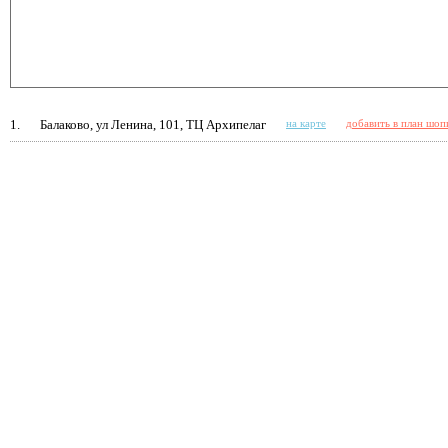
1.
Балаково, ул Ленина, 101, ТЦ Архипелаг
на карте
добавить в план шоп