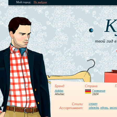
Мой город:
Не выбран
К
твой гид в
Бренд
Страна
П
Adidas
Германия
Адидас
1924
Стили:
спорт
Ассортимент:
одежда
,
обувь
,
аксе