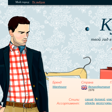
Мой город:
Не выбран
К
твой гид в
Бренд
Страна
П
Warehouse
Великобритания
1976
Стили:
casual
,
деловой
,
кла
Ассортимент:
одежда
,
аксессуары