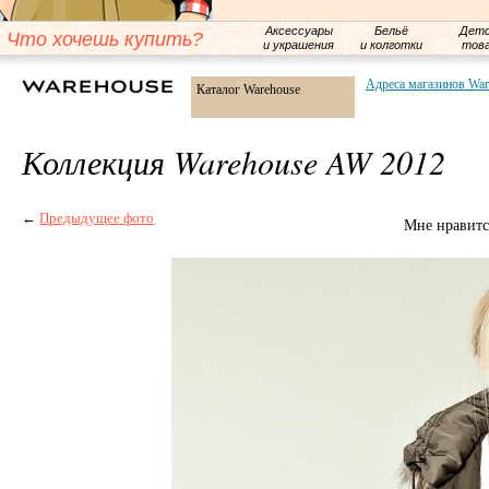
Аксессуары
Бельё
Детс
Что хочешь купить?
и украшения
и колготки
тов
Адреса магазинов War
Каталог Warehouse
Коллекция Warehouse AW 2012
←
Предыдущее фото
Мне нравитс