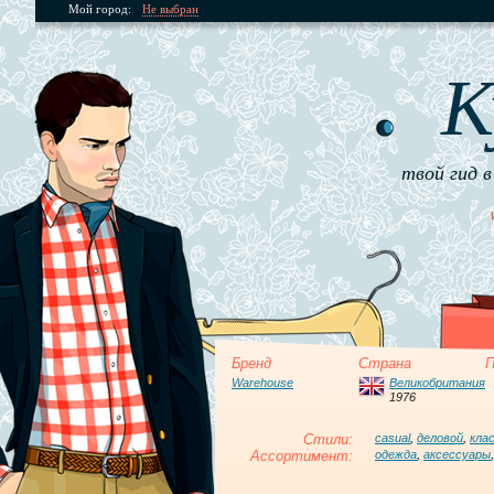
Мой город:
Не выбран
К
твой гид в
Бренд
Страна
П
Warehouse
Великобритания
1976
Стили:
casual
,
деловой
,
кла
Ассортимент:
одежда
,
аксессуары