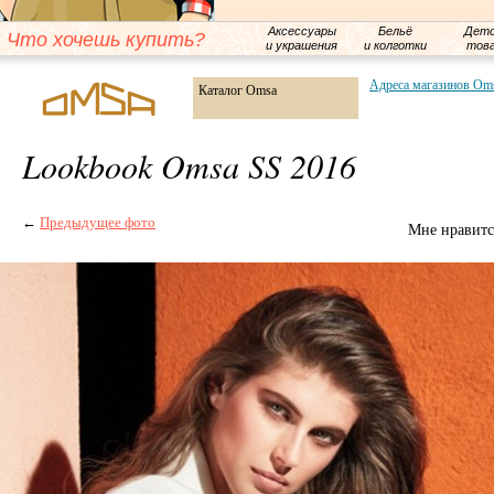
Аксессуары
Бельё
Детс
Что хочешь купить?
и украшения
и колготки
тов
Адреса магазинов Om
Каталог Omsa
Lookbook Omsa SS 2016
←
Предыдущее фото
Мне нравитс