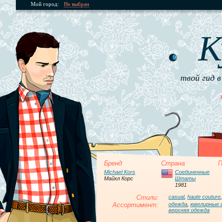
Мой город:
Не выбран
К
твой гид в
Бренд
Страна
П
Michael Kors
Соединенные
Майкл Корс
Штаты
1981
Стили:
casual
,
haute couture
Ассортимент:
одежда
,
ювелирные 
верхняя одежда