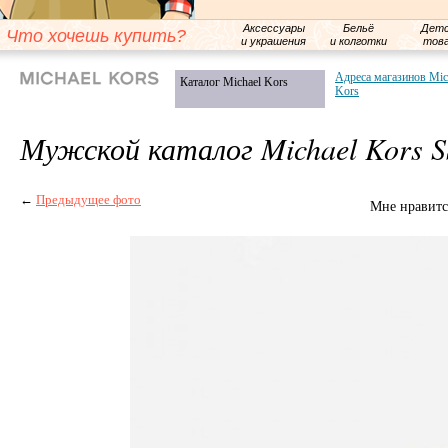
Аксессуары
Бельё
Детс
Что хочешь купить?
и украшения
и колготки
тов
Адреса магазинов Mic
Каталог Michael Kors
Kors
Мужской каталог Michael Kors S
←
Предыдущее фото
Мне нравитс