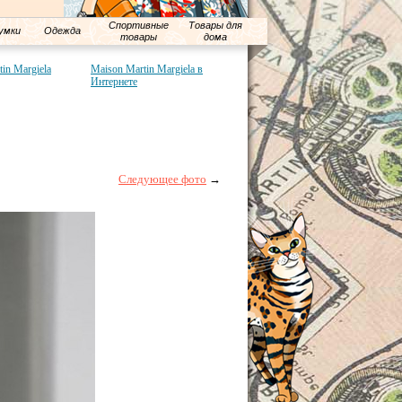
Спортивные
Товары для
умки
Одежда
товары
дома
in Margiela
Maison Martin Margiela в
Интернете
Следующее фото
→