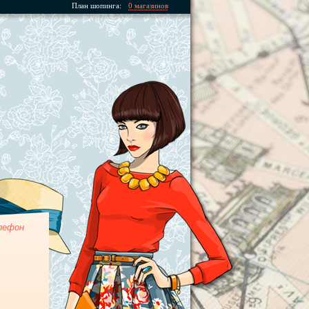
План шопинга:
0 магазинов
лефон