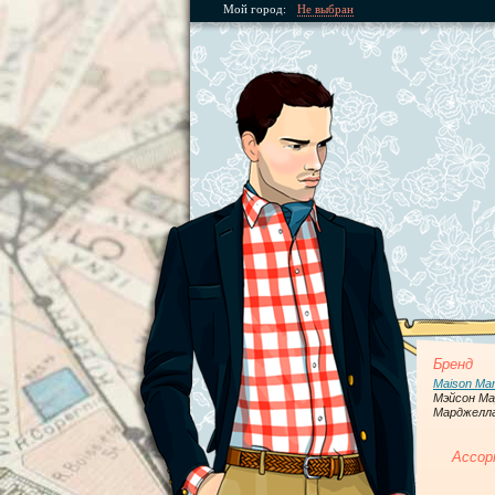
Мой город:
Не выбран
Бренд
Maison Mart
Мэйсон М
Марджелл
Ассор