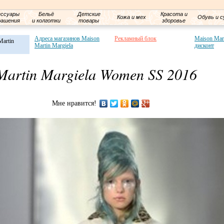
ессуары
Бельё
Детские
Красота и
Кожа и мех
Обувь и с
рашения
и колготки
товары
здоровье
Адреса магазинов Maison
Рекламный блок
Maison Mart
Martin
Martin Margiela
дисконт
Martin Margiela Women SS 2016
Мне нравится!