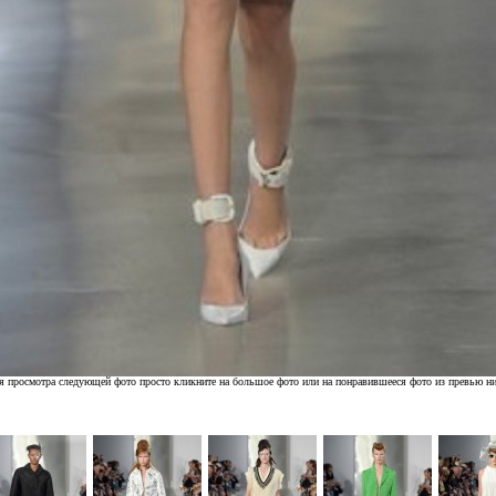
я просмотра следующей фото просто кликните на большое фото или на понравившееся фото из превью н