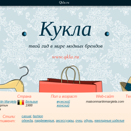
Qkla.ru
Кукла
твой гид в мире модных брендов
www.qkla.ru
Страна
Пол и возраст
Web-сайт
Те
in Margiela
Бельгия
мужской
maisonmartinmargiela.com
артин
1988
женский
а
Стили:
casual
,
fashion
тимент:
одежда
,
парфюмерия
,
аксессуары
,
очки
,
обувь
,
ювелирные изделия