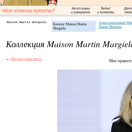
Аксессуары
Бельё
Детс
Что хочешь купить?
и украшения
и колготки
тов
Адреса магазинов Ma
Каталог Maison Martin
Martin Margiela
Margiela
Коллекция Maison Martin Margie
←
Предыдущее фото
Мне нравитс