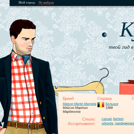
Мой город:
Не выбран
К
твой гид в
Бренд
Страна
П
Maison Martin Margiela
Бельгия
Мэйсон Мартин
1988
Марджелла
Стили:
casual
,
fashion
Ассортимент:
одежда
,
парфюмери