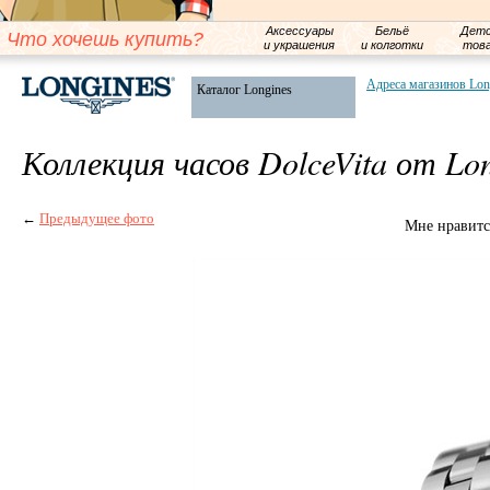
Аксессуары
Бельё
Детс
Что хочешь купить?
и украшения
и колготки
тов
Адреса магазинов Lon
Каталог Longines
Коллекция часов DolceVita от Lo
←
Предыдущее фото
Мне нравитс