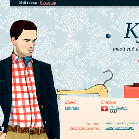
Мой город:
Не выбран
К
твой гид в
Бренд
Страна
П
Longines
Швейцария
1832
Стили:
классический
,
спор
Ассортимент:
часы
,
аксессуары